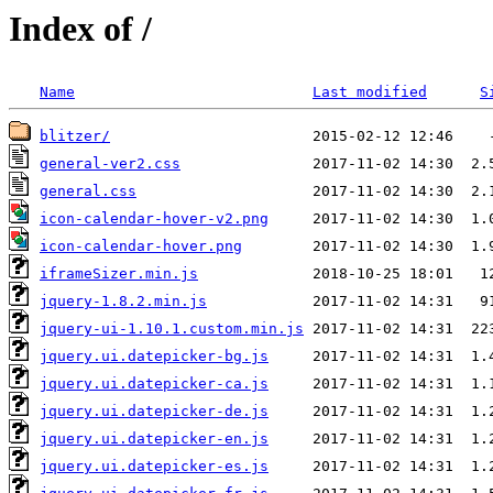
Index of /
Name
Last modified
S
blitzer/
general-ver2.css
general.css
icon-calendar-hover-v2.png
icon-calendar-hover.png
iframeSizer.min.js
jquery-1.8.2.min.js
jquery-ui-1.10.1.custom.min.js
jquery.ui.datepicker-bg.js
jquery.ui.datepicker-ca.js
jquery.ui.datepicker-de.js
jquery.ui.datepicker-en.js
jquery.ui.datepicker-es.js