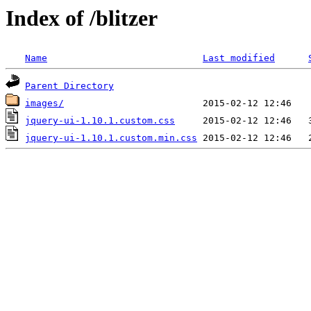
Index of /blitzer
Name
Last modified
Parent Directory
images/
jquery-ui-1.10.1.custom.css
jquery-ui-1.10.1.custom.min.css