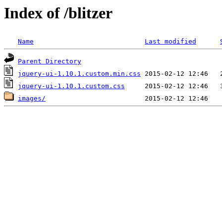
Index of /blitzer
Name
Last modified
Parent Directory
jquery-ui-1.10.1.custom.min.css
jquery-ui-1.10.1.custom.css
images/