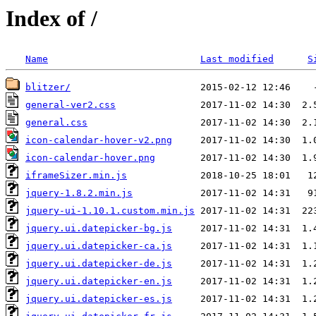
Index of /
Name
Last modified
S
blitzer/
general-ver2.css
general.css
icon-calendar-hover-v2.png
icon-calendar-hover.png
iframeSizer.min.js
jquery-1.8.2.min.js
jquery-ui-1.10.1.custom.min.js
jquery.ui.datepicker-bg.js
jquery.ui.datepicker-ca.js
jquery.ui.datepicker-de.js
jquery.ui.datepicker-en.js
jquery.ui.datepicker-es.js